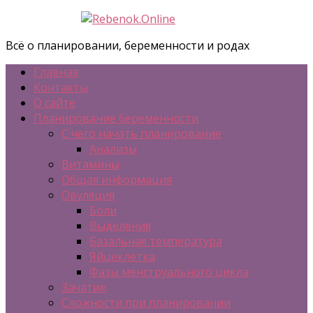
Всё о планировании, беременности и родах
Главная
Контакты
О сайте
Планирование беременности
С чего начать планирование
Анализы
Витамины
Общая информация
Овуляция
Боли
Выделения
Базальная температура
Яйцеклетка
Фазы менструального цикла
Зачатие
Сложности при планировании