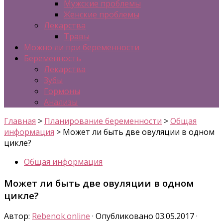
Мужские проблемы
Женские проблемы
Лекарства
Травы
Можно ли при беременности
Беременность
Лекарства
Зубы
Гормоны
Анализы
Главная
>
Планирование беременности
>
Общая
информация
>
Может ли быть две овуляции в одном
цикле?
Общая информация
Может ли быть две овуляции в одном
цикле?
Автор:
Rebenok.online
· Опубликовано
03.05.2017
·