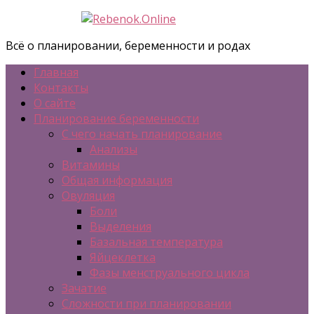
Всё о планировании, беременности и родах
Главная
Контакты
О сайте
Планирование беременности
С чего начать планирование
Анализы
Витамины
Общая информация
Овуляция
Боли
Выделения
Базальная температура
Яйцеклетка
Фазы менструального цикла
Зачатие
Сложности при планировании