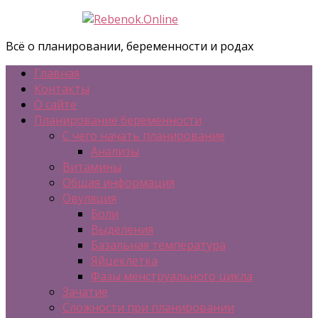
Всё о планировании, беременности и родах
Главная
Контакты
О сайте
Планирование беременности
С чего начать планирование
Анализы
Витамины
Общая информация
Овуляция
Боли
Выделения
Базальная температура
Яйцеклетка
Фазы менструального цикла
Зачатие
Сложности при планировании