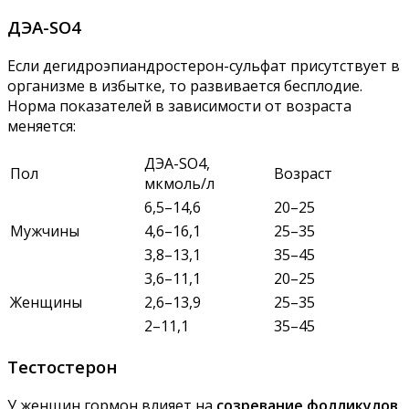
ДЭА-SO4
Если дегидроэпиандростерон-сульфат присутствует в
организме в избытке, то развивается бесплодие.
Норма показателей в зависимости от возраста
меняется:
ДЭА-SO4,
Пол
Возраст
мкмоль/л
6,5–14,6
20–25
Мужчины
4,6–16,1
25–35
3,8–13,1
35–45
3,6–11,1
20–25
Женщины
2,6–13,9
25–35
2–11,1
35–45
Тестостерон
У женщин гормон влияет на
созревание фолликулов
,