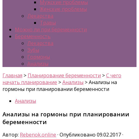
Мужские проблемы
Женские проблемы
Лекарства
Травы
Можно ли при беременности
Беременность
Лекарства
Зубы
Гормоны
Анализы
Главная
>
Планирование беременности
>
С чего
начать планирование
>
Анализы
>
Анализы на
гормоны при планировании беременности
Анализы
Анализы на гормоны при планировании
беременности
Автор:
Rebenok.online
· Опубликовано
09.02.2017
·