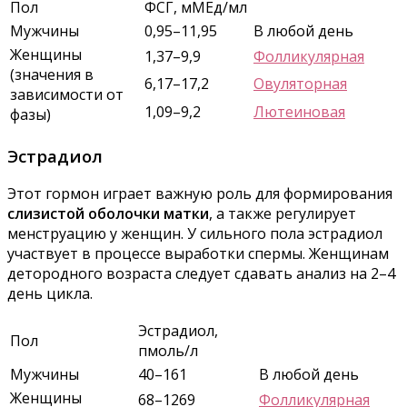
Пол
ФСГ, мМЕд/мл
Мужчины
0,95–11,95
В любой день
Женщины
1,37–9,9
Фолликулярная
(значения в
6,17–17,2
Овуляторная
зависимости от
1,09–9,2
Лютеиновая
фазы)
Эстрадиол
Этот гормон играет важную роль для формирования
слизистой оболочки матки
, а также регулирует
менструацию у женщин. У сильного пола эстрадиол
участвует в процессе выработки спермы. Женщинам
детородного возраста следует сдавать анализ на 2–4
день цикла.
Эстрадиол,
Пол
пмоль/л
Мужчины
40–161
В любой день
Женщины
68–1269
Фолликулярная