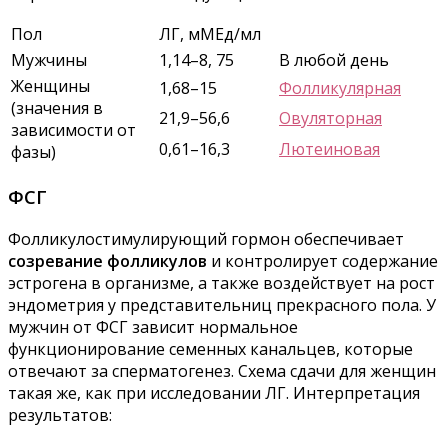
Пол
ЛГ, мМЕд/мл
Мужчины
1,14–8, 75
В любой день
Женщины
1,68–15
Фолликулярная
(значения в
21,9–56,6
Овуляторная
зависимости от
0,61–16,3
Лютеиновая
фазы)
ФСГ
Фолликулостимулирующий гормон обеспечивает
созревание фолликулов
и контролирует содержание
эстрогена в организме, а также воздействует на рост
эндометрия у представительниц прекрасного пола. У
мужчин от ФСГ зависит нормальное
функционирование семенных канальцев, которые
отвечают за сперматогенез. Схема сдачи для женщин
такая же, как при исследовании ЛГ. Интерпретация
результатов: