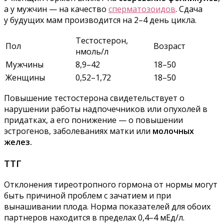
а у мужчин — на качество
сперматозоидов
. Сдача
у будущих мам производится на 2–4 день цикла.
Тестостерон,
Пол
Возраст
нмоль/л
Мужчины
8,9–42
18–50
Женщины
0,52–1,72
18–50
Повышение тестостерона свидетельствует о
нарушении работы надпочечников или опухолей в
придатках, а его понижение — о повышении
эстрогенов, заболеваниях матки или
молочных
желез.
ТТГ
Отклонения тиреотропного гормона от нормы могут
быть причиной проблем с зачатием и при
вынашивании плода. Норма показателей для обоих
партнеров находится в пределах 0,4–4 мЕд/л.