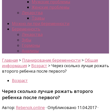
Мужские проблемы
Женские проблемы
Лекарства
Травы
Можно ли при беременности
Беременность
Лекарства
Зубы
Гормоны
Анализы
Главная
>
Планирование беременности
>
Общая
информация
>
Возраст
>
Через сколько лучше рожать
второго ребенка после первого?
Возраст
Через сколько лучше рожать второго
ребенка после первого?
Автор:
Rebenok.online
· Опубликовано
11.04.2017
·