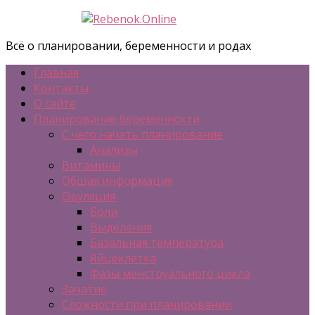
Всё о планировании, беременности и родах
Главная
Контакты
О сайте
Планирование беременности
С чего начать планирование
Анализы
Витамины
Общая информация
Овуляция
Боли
Выделения
Базальная температура
Яйцеклетка
Фазы менструального цикла
Зачатие
Сложности при планировании