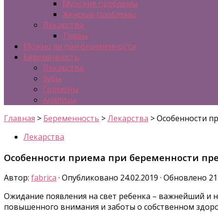
Мужские проблемы
Женские проблемы
Лекарства
Травы
Можно ли при беременности
Беременность
Лекарства
Зубы
Гормоны
Анализы
Главная
>
Беременность
>
Лекарства
>
Особенности пр
Лекарства
Особенности приема при беременности пре
Автор:
fabrica
· Опубликовано
24.02.2019
· Обновлено
21
Ожидание появления на свет ребенка – важнейший и
повышенного внимания и заботы о собственном здоровь