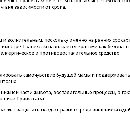
бенка. Транексам же в этом плане является абсолютно
 вне зависимости от срока.
м и волнительным, поскольку именно на ранних срока
 триместре Транексам назначается врачами как безопас
аллергическое и противовоспалительное средство.
ировать самочувствие будущей мамы и поддерживать с
нтозно.
ижней части живота, воспалительные процессы, а такж
енщине Транексама.
и может защитить плод от разного рода внешних воздейс