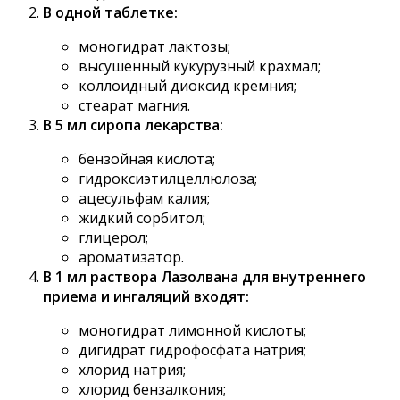
В одной таблетке:
моногидрат лактозы;
высушенный кукурузный крахмал;
коллоидный диоксид кремния;
стеарат магния.
В 5 мл сиропа лекарства:
бензойная кислота;
гидроксиэтилцеллюлоза;
ацесульфам калия;
жидкий сорбитол;
глицерол;
ароматизатор.
В 1 мл раствора Лазолвана для внутреннего
приема и ингаляций входят:
моногидрат лимонной кислоты;
дигидрат гидрофосфата натрия;
хлорид натрия;
хлорид бензалкония;