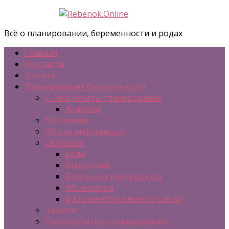
Всё о планировании, беременности и родах
Главная
Контакты
О сайте
Планирование беременности
С чего начать планирование
Анализы
Витамины
Общая информация
Овуляция
Боли
Выделения
Базальная температура
Яйцеклетка
Фазы менструального цикла
Зачатие
Сложности при планировании