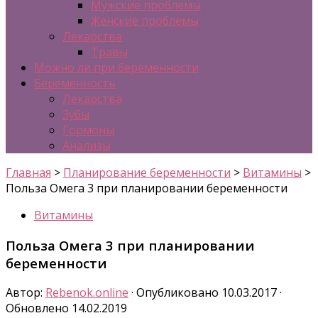
Мужские проблемы
Женские проблемы
Лекарства
Травы
Можно ли при беременности
Беременность
Лекарства
Зубы
Гормоны
Анализы
Главная
>
Планирование беременности
>
Витамины
>
Польза Омега 3 при планировании беременности
Витамины
Польза Омега 3 при планировании
беременности
Автор:
Rebenok.online
· Опубликовано
10.03.2017
·
Обновлено
14.02.2019