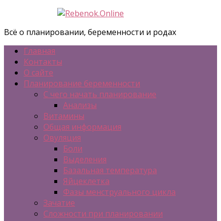
Всё о планировании, беременности и родах
Главная
Контакты
О сайте
Планирование беременности
С чего начать планирование
Анализы
Витамины
Общая информация
Овуляция
Боли
Выделения
Базальная температура
Яйцеклетка
Фазы менструального цикла
Зачатие
Сложности при планировании