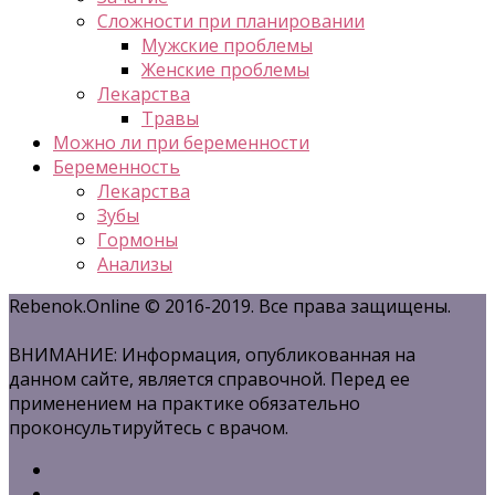
Сложности при планировании
Мужские проблемы
Женские проблемы
Лекарства
Травы
Можно ли при беременности
Беременность
Лекарства
Зубы
Гормоны
Анализы
Rebenok.Online © 2016-2019. Все права защищены.
ВНИМАНИЕ: Информация, опубликованная на
данном сайте, является справочной. Перед ее
применением на практике обязательно
проконсультируйтесь с врачом.