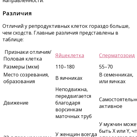
направленности.
Различия
Отличий у репродуктивных клеток гораздо больше,
чем сходств. Главные различия представлены в
таблице:
Признаки отличия/
Яйцеклетка
Сперматозоид
Половая клетка
Размеры (мкм)
110–180
55–70
Место созревания,
В семенниках,
В яичниках
образования
или яичках
Неподвижна,
передвигается
Самостоятельн
Движение
благодаря
активное
ворсинкам
маточных труб
У мужчин може
быть X или Y, ч
У женщин всегда