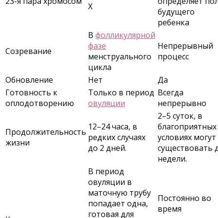
23-я пара хромосом
определяет по
X
будущего
ребенка
В
фолликулярной
фазе
Непрерывный
Созревание
менструального
процесс
цикла
Обновление
Нет
Да
Готовность к
Только в период
Всегда
оплодотворению
овуляции
непрерывно
2–5 суток, в
12–24 часа, в
благоприятных
Продолжительность
редких случаях
условиях могут
жизни
до 2 дней.
существовать 
недели.
В период
овуляции в
маточную трубу
Постоянно во
попадает одна,
время
готовая для