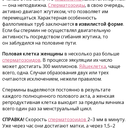
— она неподвижна.
Сперматозоиды
, в свою очередь,
активно двигают жгутиком, что позволяет им
перемещаться. Характерная особенность
фаллопиевых труб заключается
в извилистой форме
.
Если бы спермин не осуществлял двигательную
активность посредством сгибания жгутика, то
он заблудился на половине пути.
Половая клетка женщины
в несколько раз больше
сперматозоидов
. В процессе эякуляции их число
может достигать 300 миллионов.
Яйцеклетка
, чаще
всего, одна. Случаи образования двух или трех
считаются исключением, нежели правилом.
Спермины выделяются постоянно в результате
каждого полноценного полового акта, а женская
репродуктивная клетка выходит за пределы яичника
всего один раз за менструальный цикл.
СПРАВКА!
Скорость
сперматозоидов
2–3 мм в минуту.
Уже через час они достигают матки, а через 1,5–2