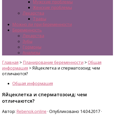
Мужские проблемы
Женские проблемы
Лекарства
Травы
Можно ли при беременности
Беременность
Лекарства
Зубы
Гормоны
Анализы
Главная
>
Планирование беременности
>
Общая
информация
>
Яйцеклетка и сперматозоид: чем
отличаются?
Общая информация
Яйцеклетка и сперматозоид: чем
отличаются?
Автор:
Rebenok.online
· Опубликовано
14.04.2017
·