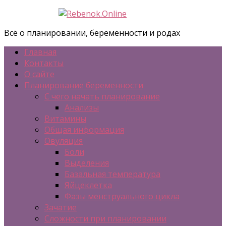
Всё о планировании, беременности и родах
Главная
Контакты
О сайте
Планирование беременности
С чего начать планирование
Анализы
Витамины
Общая информация
Овуляция
Боли
Выделения
Базальная температура
Яйцеклетка
Фазы менструального цикла
Зачатие
Сложности при планировании