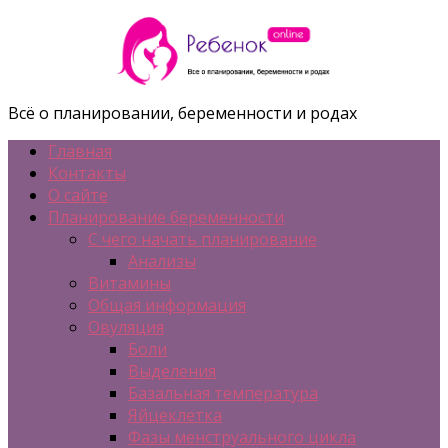
Всё о планировании, беременности и родах
Главная
Контакты
О сайте
Планирование беременности
С чего начать планирование
Анализы
Витамины
Общая информация
Овуляция
Боли
Выделения
Базальная температура
Яйцеклетка
Фазы менструального цикла